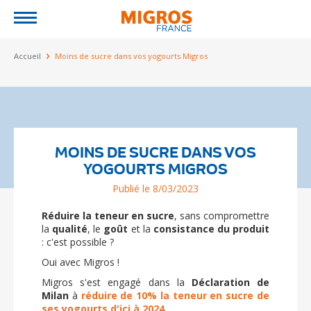
Jump to navigation
Vous êtes ici
Accueil
Moins de sucre dans vos yogourts Migros
MOINS DE SUCRE DANS VOS
YOGOURTS MIGROS
Publié le 8/03/2023
Réduire la teneur en sucre
, sans compromettre
la
qualité
, le
goût
et la
consistance du produit
: c'est possible ?
Oui avec Migros !
Migros s'est engagé dans la
Déclaration de
Milan
à
réduire de 10% la teneur en sucre de
ses yogourts d'ici à 2024
.