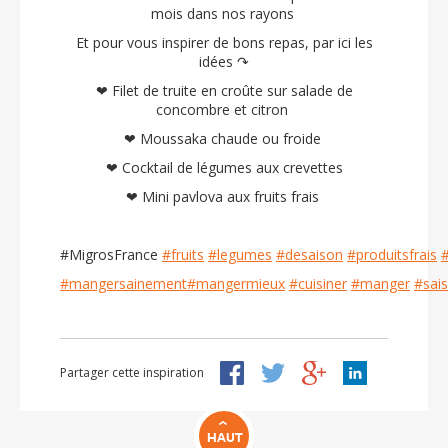
mois dans nos rayons
Et pour vous inspirer de bons repas, par ici les
idées ↷
❤
Filet de truite en croûte sur salade de
concombre et citron
❤
Moussaka chaude ou froide
❤
Cocktail de légumes aux crevettes
❤
Mini pavlova aux fruits frais
#MigrosFrance
#fruits
#legumes
#desaison
#produitsfrais
#
#mangersainement
#mangermieux
#cuisiner
#manger
#sai
Partager cette inspiration
HAUT