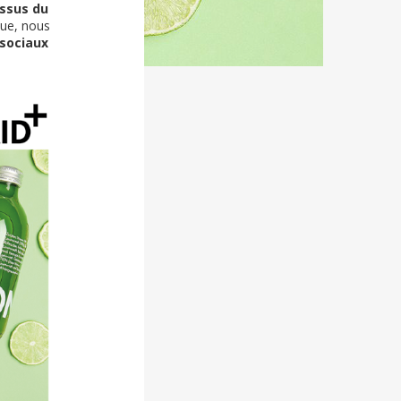
issus du
due, nous
 sociaux