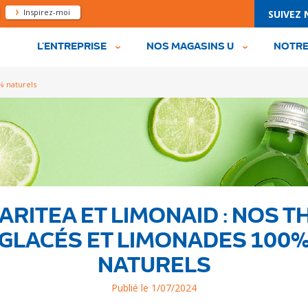
header
Inspirez-moi
SUIVEZ 
L'ENTREPRISE
NOS MAGASINS U
NOTRE
% naturels
ARITEA ET LIMONAID : NOS T
GLACÉS ET LIMONADES 100
NATURELS
Publié le 1/07/2024