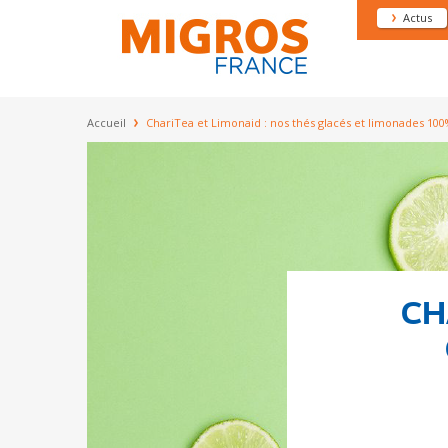
Jump to navigation
Menu 
Actus
Vous êtes ici
Accueil
ChariTea et Limonaid : nos thés glacés et limonades 100
CH