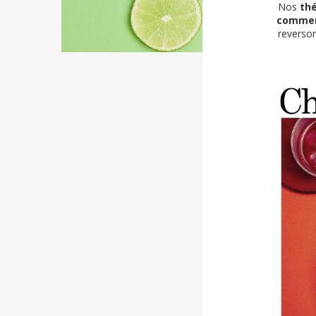
Nos
th
commer
reverson